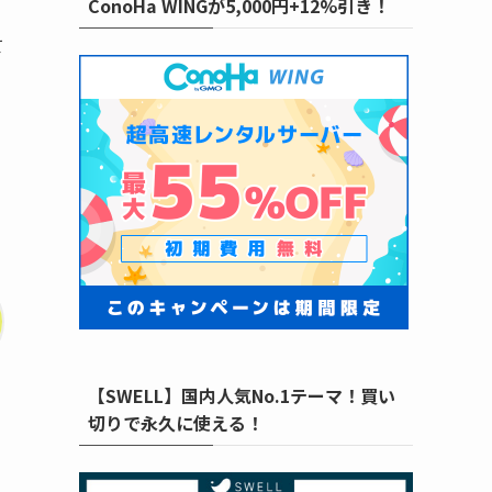
ConoHa WINGが5,000円+12%引き！
て
【SWELL】国内人気No.1テーマ！買い
切りで永久に使える！